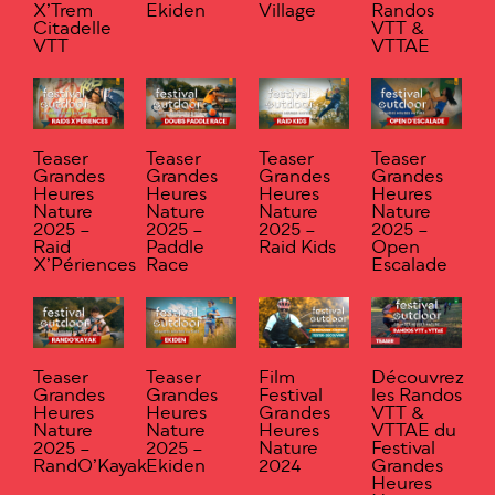
X’Trem
Ekiden
Village
Randos
Citadelle
VTT &
VTT
VTTAE
Teaser
Teaser
Teaser
Teaser
Grandes
Grandes
Grandes
Grandes
Heures
Heures
Heures
Heures
Nature
Nature
Nature
Nature
2025 –
2025 –
2025 –
2025 –
Raid
Paddle
Raid Kids
Open
X’Périences
Race
Escalade
Teaser
Teaser
Film
Découvrez
Grandes
Grandes
Festival
les Randos
Heures
Heures
Grandes
VTT &
Nature
Nature
Heures
VTTAE du
2025 –
2025 –
Nature
Festival
RandO’Kayak
Ekiden
2024
Grandes
Heures