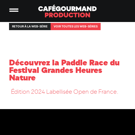
RETOUR À LA WEB-SÉRIE
VOIR TOUTES LES WEB-SÉRIES
Découvrez la Paddle Race du
Festival Grandes Heures
Nature
Édition 2024 Labellisée Open de France.