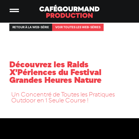
RETOUR À LA WEB-SÉRIE
VOIR TOUTES LES WEB-SÉRIES
Découvrez les Raids
X'Périences du Festival
Grandes Heures Nature
Un Concentré de Toutes les Pratiques
Outdoor en 1 Seule Course !