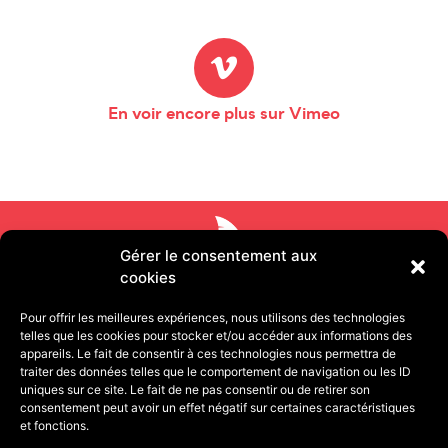
En voir encore plus sur Vimeo
Gérer le consentement aux
cookies
Pour offrir les meilleures expériences, nous utilisons des technologies
telles que les cookies pour stocker et/ou accéder aux informations des
appareils. Le fait de consentir à ces technologies nous permettra de
traiter des données telles que le comportement de navigation ou les ID
uniques sur ce site. Le fait de ne pas consentir ou de retirer son
consentement peut avoir un effet négatif sur certaines caractéristiques
11 rue Pétion 75011 PARIS | 13 quai de Strasbourg
et fonctions.
25000 BESANÇON