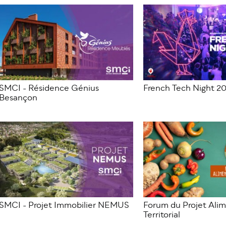
SMCI - Résidence Génius
French Tech Night 2
Besançon
SMCI - Projet Immobilier NEMUS
Forum du Projet Alim
Territorial