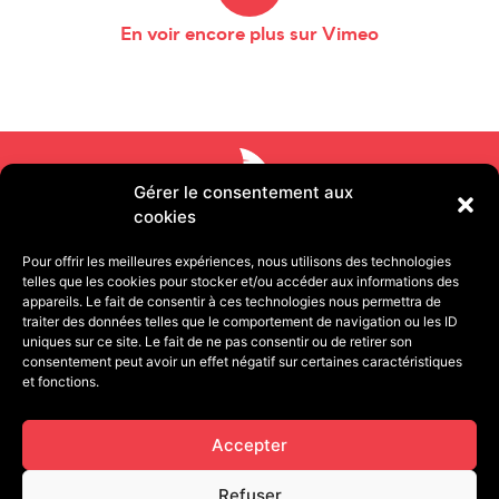
En voir encore plus sur Vimeo
Gérer le consentement aux
cookies
Pour offrir les meilleures expériences, nous utilisons des technologies
telles que les cookies pour stocker et/ou accéder aux informations des
appareils. Le fait de consentir à ces technologies nous permettra de
traiter des données telles que le comportement de navigation ou les ID
uniques sur ce site. Le fait de ne pas consentir ou de retirer son
consentement peut avoir un effet négatif sur certaines caractéristiques
11 rue Pétion 75011 PARIS | 13 quai de Strasbourg
et fonctions.
25000 BESANÇON
contact@cafegourmandproduction.com
Accepter
06.03.22.09.93
Refuser