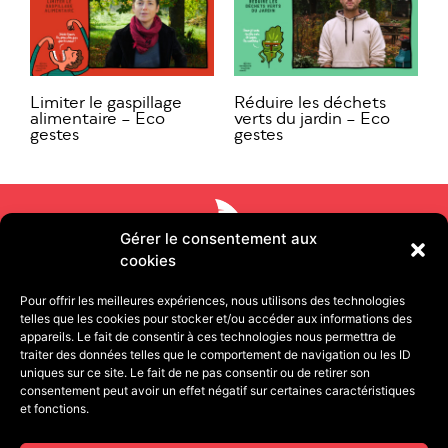
Limiter le gaspillage
Réduire les déchets
alimentaire – Eco
verts du jardin – Eco
gestes
gestes
Gérer le consentement aux
cookies
Pour offrir les meilleures expériences, nous utilisons des technologies
telles que les cookies pour stocker et/ou accéder aux informations des
appareils. Le fait de consentir à ces technologies nous permettra de
traiter des données telles que le comportement de navigation ou les ID
uniques sur ce site. Le fait de ne pas consentir ou de retirer son
consentement peut avoir un effet négatif sur certaines caractéristiques
11 rue Pétion 75011 PARIS | 13 quai de Strasbourg
et fonctions.
25000 BESANÇON