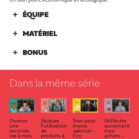
Un bon point économique et écologique.
ÉQUIPE
MATÉRIEL
BONUS
Dans la même série
Donner
Réduire
Trier pour
Réfléchir
une
l’utilisation
mieux
autrement
seconde
de
valoriser –
mes
vie à mes
produits à
Eco
achats –