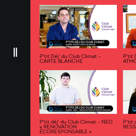
P’tit Déj’ du Club Climat –
P’tit
CARTE BLANCHE
ATMO
P’tit déj’ du Club Climat – NEO
P’tit
« RENOVATION
RESS
ÉCORESPONSABLE »