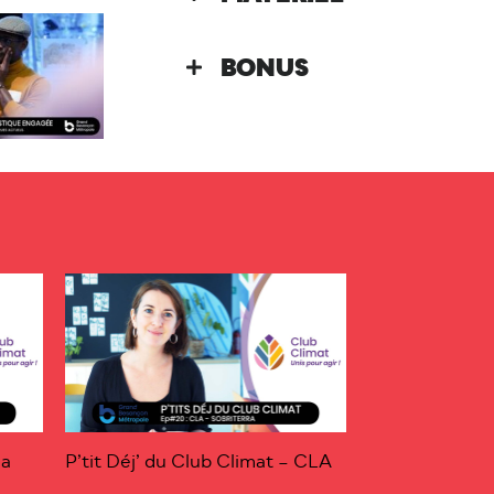
BONUS
La
P’tit Déj’ du Club Climat – CLA