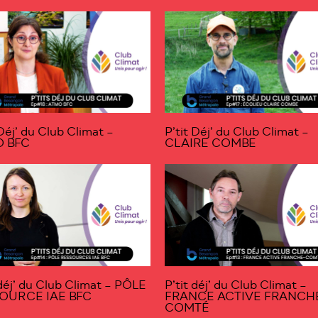
 Déj’ du Club Climat –
P’tit Déj’ du Club Climat –
 BFC
CLAIRE COMBE
 déj’ du Club Climat – PÔLE
P’tit déj’ du Club Climat –
OURCE IAE BFC
FRANCE ACTIVE FRANCH
COMTÉ