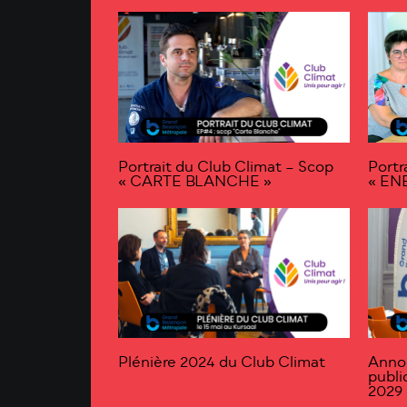
Portrait du Club Climat – Scop
Portr
« CARTE BLANCHE »
« EN
Plénière 2024 du Club Climat
Annon
publi
2029