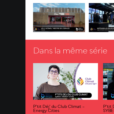
Dans la même série
P’tit Déj’ du Club Climat –
P’tit
Energy Cities
SYBE