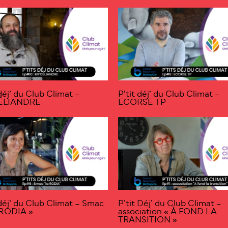
 déj’ du Club Climat –
P’tit déj’ du Club Climat –
ÉLIANDRE
ECORSE TP
 déj’ du Club Climat – Smac
P’tit Déj’ du Club Climat –
 RODIA »
association « À FOND LA
TRANSITION »