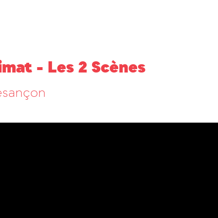
limat - Les 2 Scènes
esançon