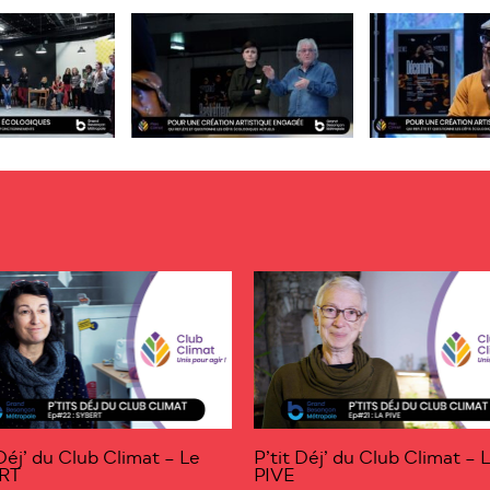
 Déj’ du Club Climat – Le
P’tit Déj’ du Club Climat – 
RT
PIVE