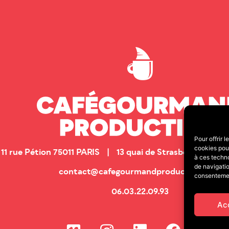
Pour offrir 
cookies pour
11 rue Pétion 75011 PARIS | 13 quai de Strasbourg 25
à ces techn
de navigatio
contact@cafegourmandproduction.com
consentement
06.03.22.09.93
Ac