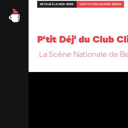
RETOUR À LA WEB-SÉRIE
VOIR TOUTES LES WEB-SÉRIES
P'tit Déj' du Club C
La Scène Nationale de B