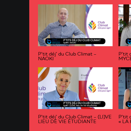
P’tit déj’ du Club Climat –
P’tit
NAOKI
MYC
P’tit déj’ du Club Climat – (LI)VE
P’tit
LIEU DE VIE ÉTUDIANTE
« LA