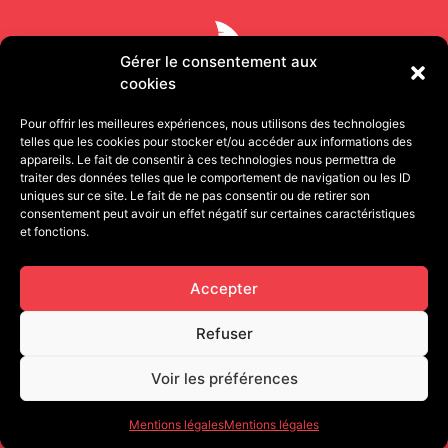
Gérer le consentement aux
cookies
Pour offrir les meilleures expériences, nous utilisons des technologies
telles que les cookies pour stocker et/ou accéder aux informations des
appareils. Le fait de consentir à ces technologies nous permettra de
traiter des données telles que le comportement de navigation ou les ID
uniques sur ce site. Le fait de ne pas consentir ou de retirer son
consentement peut avoir un effet négatif sur certaines caractéristiques
11 rue Pétion 75011 PARIS | 13 quai de Strasbourg
et fonctions.
25000 BESANÇON
contact@cafegourmandproduction.com
Accepter
06.03.22.09.93
Refuser
Voir les préférences
Mentions légales
Mentions légales