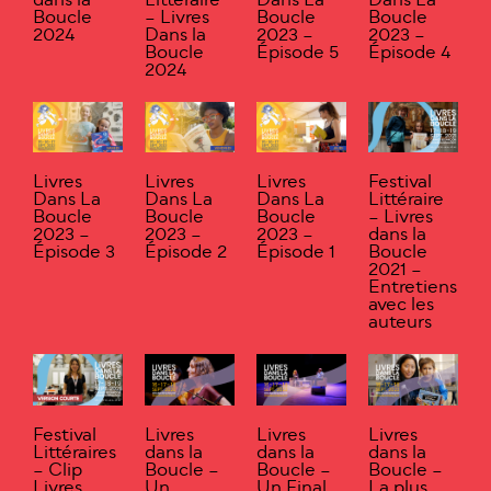
dans la
Littéraire
Dans La
Dans La
Boucle
– Livres
Boucle
Boucle
2024
Dans la
2023 –
2023 –
Boucle
Épisode 5
Épisode 4
2024
Livres
Livres
Livres
Festival
Dans La
Dans La
Dans La
Littéraire
Boucle
Boucle
Boucle
– Livres
2023 –
2023 –
2023 –
dans la
Épisode 3
Épisode 2
Épisode 1
Boucle
2021 –
Entretiens
avec les
auteurs
Festival
Livres
Livres
Livres
Littéraires
dans la
dans la
dans la
– Clip
Boucle –
Boucle –
Boucle –
Livres
Un
Un Final
La plus