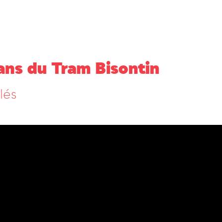
 ans du Tram Bisontin
lés