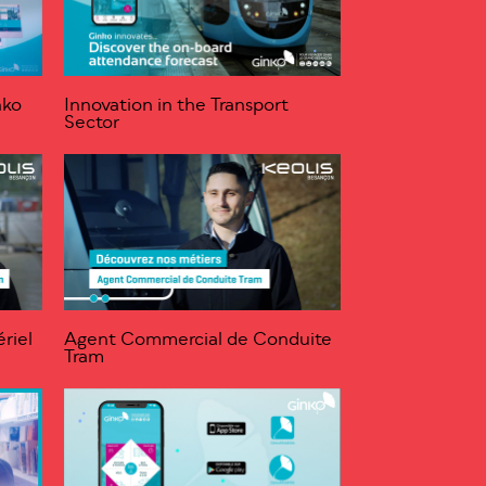
nko
Innovation in the Transport
Sector
riel
Agent Commercial de Conduite
Tram