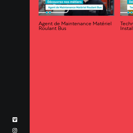
Agent de Maintenance Matériel
Techn
Roulant Bus
Insta