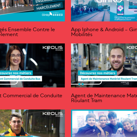
és Ensemble Contre le
App Iphone & Androïd – Gi
èlement
Mobilités
t Commercial de Conduite
Agent de Maintenance Maté
Roulant Tram