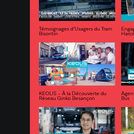
Témoignages d’Usagers du Tram
Engag
Bisontin
Harc
KEOLIS – À la Découverte du
Agen
Réseau Ginko Besançon
Bus