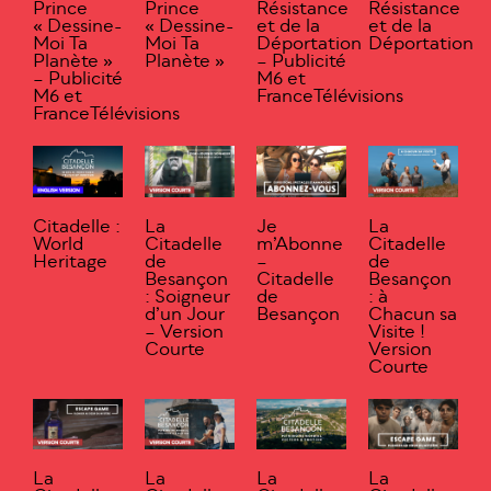
Prince
Prince
Résistance
Résistance
« Dessine-
« Dessine-
et de la
et de la
Moi Ta
Moi Ta
Déportation
Déportation
Planète »
Planète »
– Publicité
– Publicité
M6 et
M6 et
FranceTélévisions
FranceTélévisions
Citadelle :
La
Je
La
World
Citadelle
m’Abonne
Citadelle
Heritage
de
–
de
Besançon
Citadelle
Besançon
: Soigneur
de
: à
d’un Jour
Besançon
Chacun sa
– Version
Visite !
Courte
Version
Courte
La
La
La
La