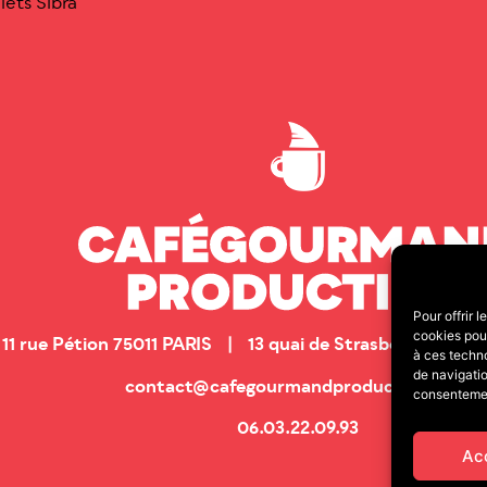
lets Sibra
Pour offrir 
cookies pour
11 rue Pétion 75011 PARIS | 13 quai de Strasbourg 25
à ces techn
de navigatio
contact@cafegourmandproduction.com
consentement
06.03.22.09.93
Ac