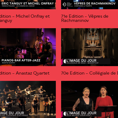
dition – Michel Onfray et
71e Edition – Vêpres de
Tanguy
Rachmaninov
dition – Anastaz Quartet
70e Edition – Collégiale de