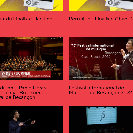
ait du Finaliste Hae Lee
Portrait du Finaliste Chao 
dition – Pablo Heras-
Festival International de
o dirige Bruckner au
Musique de Besançon 2022
val de Besançon