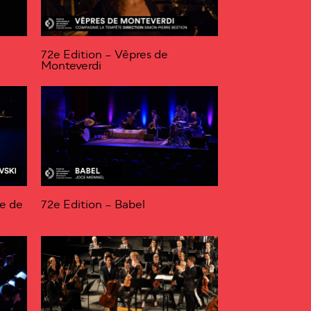
é
72e Edition – Vêpres de
Monteverdi
te de
72e Edition – Babel