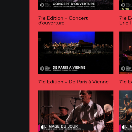
71e Edition – Concert
71e E
d’ouverture
Eric 
71e Edition – De Paris à Vienne
71e E