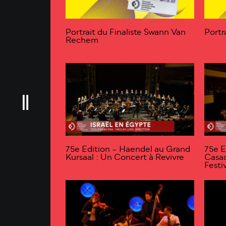
Portrait du Finaliste Swann Van
Portr
Rechem
75e Edition – Haendel au Grand
75e E
Kursaal : Un Concert à Revivre
Casad
Festi