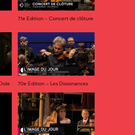
71e Edition – Concert de clôture
 Dole
70e Edition – Les Dissonances