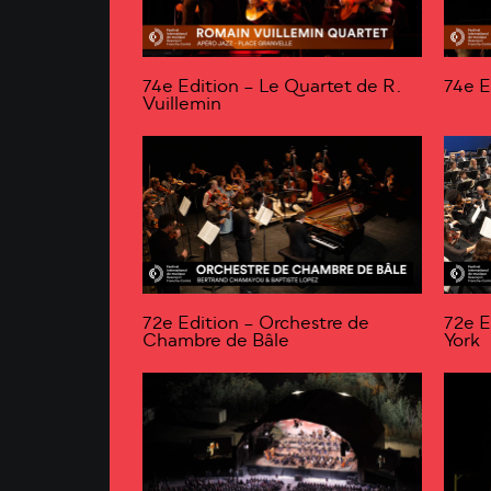
74e Edition – Le Quartet de R.
74e E
Vuillemin
72e Edition – Orchestre de
72e E
Chambre de Bâle
York