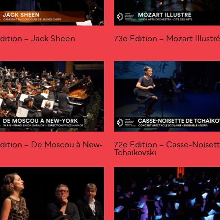
dition – Jack Sheen
73e Edition – Mozart Illustr
dition – De Moscou à New-
72e Edition – Casse-Noiset
Tchaïkovski