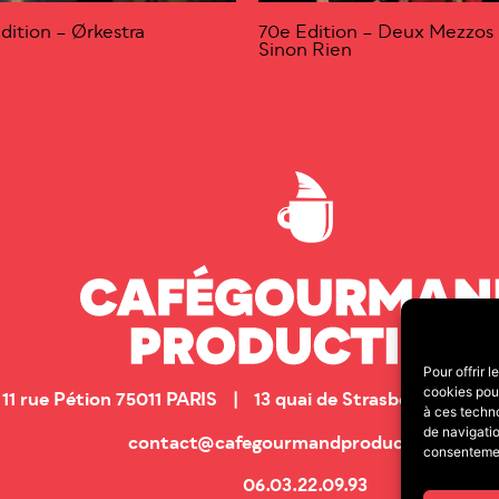
dition – Ørkestra
70e Edition – Deux Mezzos
Sinon Rien
Pour offrir 
cookies pour
11 rue Pétion 75011 PARIS | 13 quai de Strasbourg 25
à ces techn
de navigatio
contact@cafegourmandproduction.com
consentement
06.03.22.09.93