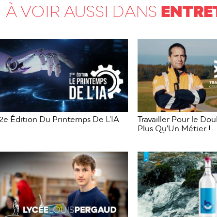
ENTRE
À VOIR AUSSI DANS
2e Édition Du Printemps De L'IA
Travailler Pour le Dou
Plus Qu'Un Métier !