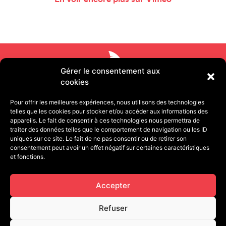
Gérer le consentement aux
cookies
Pour offrir les meilleures expériences, nous utilisons des technologies
telles que les cookies pour stocker et/ou accéder aux informations des
appareils. Le fait de consentir à ces technologies nous permettra de
traiter des données telles que le comportement de navigation ou les ID
uniques sur ce site. Le fait de ne pas consentir ou de retirer son
consentement peut avoir un effet négatif sur certaines caractéristiques
11 rue Pétion 75011 PARIS | 13 quai de Strasbourg
et fonctions.
25000 BESANÇON
contact@cafegourmandproduction.com
Accepter
06.03.22.09.93
Refuser