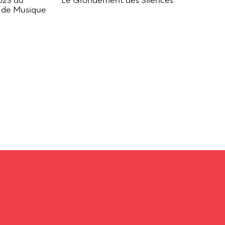
2023 du
Le Grondement des Silences
l de Musique