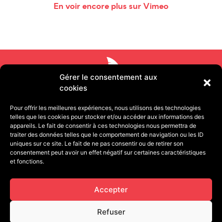
En voir encore plus sur Vimeo
Gérer le consentement aux
cookies
Pour offrir les meilleures expériences, nous utilisons des technologies
telles que les cookies pour stocker et/ou accéder aux informations des
appareils. Le fait de consentir à ces technologies nous permettra de
traiter des données telles que le comportement de navigation ou les ID
uniques sur ce site. Le fait de ne pas consentir ou de retirer son
consentement peut avoir un effet négatif sur certaines caractéristiques
11 rue Pétion 75011 PARIS | 13 quai de Strasbourg
et fonctions.
25000 BESANÇON
contact@cafegourmandproduction.com
Accepter
06.03.22.09.93
Refuser