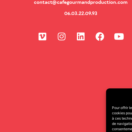
contact@cafegourmandproduction.com
06.03.22.09.93
Pour offrir 
cookies pour
à ces techn
de navigatio
consentement